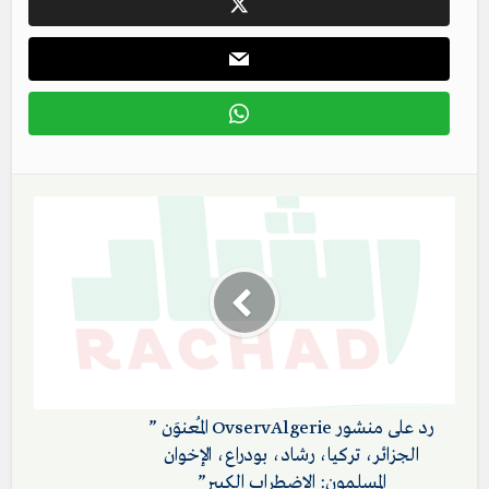
رد على منشور OvservAlgerie المُعنوَن ”
الجزائر، تركيا، رشاد، بودراع، الإخوان
المسلمون: الاضطراب الكبير”