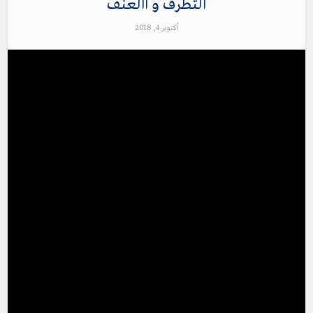
التطرف و االعنف
أكتوبر 4, 2018