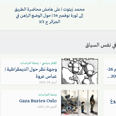
محمد زيتوت | على هامش محاضرة الطريق
إلى ثورة نوفمبر 54 | حول الوضع الراهن في
الجزائر ج 3/3
ي نفس السياق
الفكر سياسي
وحدة الدراسات
•
عن القانون العضوي رقم 26-
وجهة نظر حول الديمقراطية |
عباس عروة
أبريل 18, 2026
وحدة الدراسات
وع
Gaza Buries Oslo
أكتوبر 28, 2023