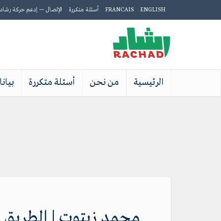
ENGLISH
FRANCAIS
أسئلة متكررة
الإتصال
— إدعم حركة رشاد
الرئيسية
من نحن
أسئلة متكررة
بيان
محمد زيتوت | الطريق إلى ثورة نوف