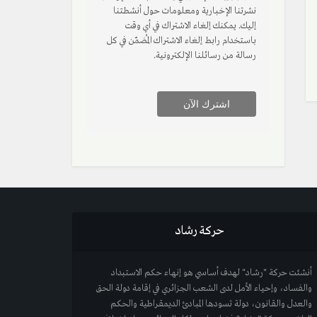
نشرتنا الإخبارية ومعلومات حول أنشطتنا
إليك. يمكنك إلغاء الاشتراك في أي وقت
باستخدام رابط إلغاء الاشتراك المُضمّن في كل
رسالة من رسائلنا الإلكترونية.
حركة رشاد
أنشئت حركة "رشاد" لهدف أساسي هو إنهاء حكم الاستبداد
والفساد، وإحياء الأمل لدى الشعب الجزائري في إقامة دولة الحق
والعدل والقانون، دولة تسودها المبادئ الديمقراطية والحكم