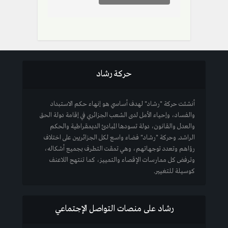
حركة رشاد
أنشئت حركة "رشاد" لهدف أساسي هو إنهاء حكم الاستبداد
والفساد، وإحياء الأمل لدى الشعب الجزائري في إقامة دولة الحق
والعدل والقانون، دولة تسودها المبادئ الديمقراطية والحكم
الراشد. وحركة "رشاد" فضاء واسع لكل الجزائريين على اختلاف
رؤاهم وتعدد توجهاتهم، وهي تمقت التطرف بجميع أشكاله،
وترفض كل ممارسات الإقصاء والتمييز، كما تنتهج اللاعنف
كوسيلة للتغيير.
رشاد على منصات التواصل الإجتماعي